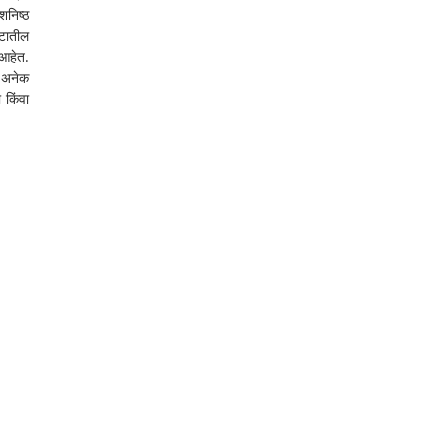
निष्ठ 
टातील 
आहेत. 
 अनेक 
किंवा 