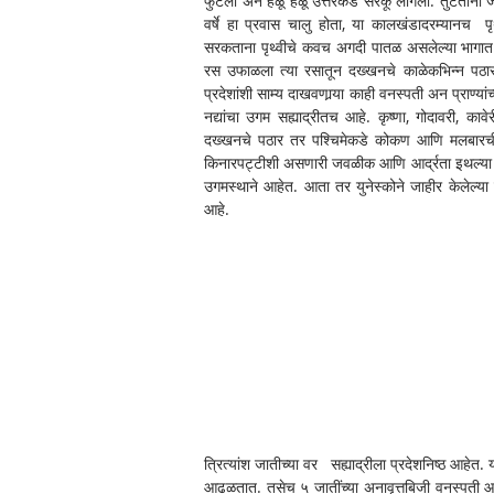
फुटला अन हळू हळू उत्तरेकडे सरकू लागला. तुटताना ज
वर्षे हा प्रवास चालु होता, या कालखंडादरम्यानच  पृथ
सरकताना पृथ्वीचे कवच अगदी पातळ असलेल्या भागात जेंव
रस उफाळला त्या रसातून दख्खनचे काळेकभिन्न पठार स
प्रदेशांशी साम्य दाखवणार्‍या काही वनस्पती अन प्राण्या
नद्यांचा उगम सह्याद्रीतच आहे. कृष्णा, गोदावरी, कावेर
दख्खनचे पठार तर पश्चिमेकडे कोकण आणि मलबारची च
किनारपट्टीशी असणारी जवळीक आणि आर्द्रता इथल्या वेगळ
उगमस्थाने आहेत. आता तर युनेस्कोने जाहीर केलेल्या 
आहे.
त्रित्यांश जातीच्या वर   सह्याद्रीला प्रदेशनिष्ठ आहे
आढळतात. तसेच ५ जातींच्या अनावृत्तबिजी वनस्पती आहेत