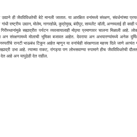
्याने ही जैवविविधतेची बेटे मानली जातात. या आरक्षित वनांमध्ये संरक्षण, संवर्धनांच्या प्रयत्ना
धी राष्ट्रीय उद्यान, मोलेम, नागरहोळे, कुद्रेमुख, बंदीपूर, सायलेंट व्हॅली, अन्नमलाई ही काही प्
ील गिरीस्थानांमुळे सह्याद्रीत पर्यटन व्यवसायालाही मोठ्या प्रमाणावर चालना मिळाली आहे. लोक
्धना अन संरक्षणामध्ये मोलाची भूमिका बजावत आहेत. देवराया अन अभयारण्यांमध्ये अनेक दुर्म
्पतींचे रानटी भाऊबंध टिकून आहेत म्हणुन या वनांचेही संरक्षणाला महत्त्व दिले जाणे अत्यंत ग
ह्याद्री उभा आहे. त्याच्या राकट, रांगड्या पण लोभसवाण्या रुपामागे हीच जैवविविधतेची दौलत
ेत आहे अन यापुढेही देत राहील.