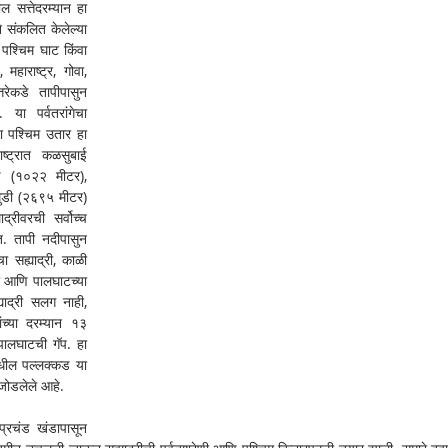
ल सत्तेदरम्यान हा 
 संकलित केलेल्या 
पश्चिम घाट किंवा 
हाराष्ट्र, गोवा, 
ेकडे तापीपासुन 
 या पर्वतरांगेचा 
 पश्चिम उतार हा 
्ट्रात कळसुबाई 
ड (१०२२ मीटर), 
ुडी (२६९५ मीटर) 
रीवरची सर्वोच्च 
त. तापी नदीपासुन 
ा सह्याद्री, काळी 
री आणि पालघाटच्या 
्याद्री सलग नाही, 
च्या दरम्यान १३ 
ालघाटची गॅप. हा 
ील पल्लक्कड या 
ा जोडलेले आहे.
ा प्रचंड खंडापासून 