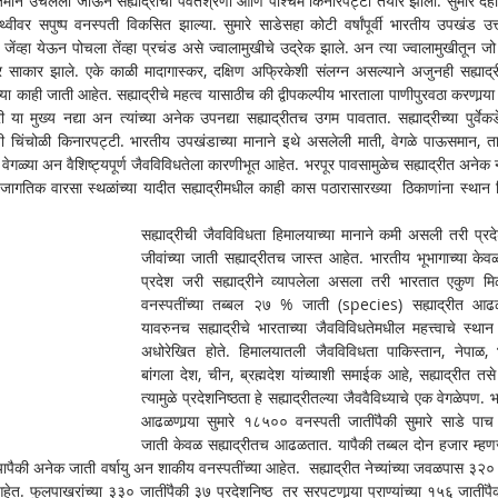
मीन उचलली जाऊन सह्याद्रीची पर्वतश्रेणी आणि पश्चिम किनारपट्टी तयार झाली. सुमारे दहा
्वीवर सपुष्प वनस्पती विकसित झाल्या. सुमारे साडेसहा कोटी वर्षांपूर्वी भारतीय उपखंड उत्त
्हा येऊन पोचला तेंव्हा प्रचंड असे ज्वालामुखीचे उद्रेक झाले. अन त्या ज्वालामुखीतून जो ल
ाकार झाले. एके काळी मादागास्कर, दक्षिण अफ्रिकेशी संलग्न असल्याने अजुनही सह्याद्र
ंच्या काही जाती आहेत. सह्याद्रीचे महत्व यासाठीच की द्वीपकल्पीय भारताला पाणीपुरवठा करणार्‍या
ी या मुख्य नद्या अन त्यांच्या अनेक उपनद्या सह्याद्रीतच उगम पावतात. सह्याद्रीच्या पुर्वेकड
िंचोळी किनारपट्टी. भारतीय उपखंडाच्या मानाने इथे असलेली माती, वेगळे पाऊसमान, ता
्या अन वैशिष्ट्यपूर्ण जैवविविधतेला कारणीभूत आहेत. भरपूर पावसामुळेच सह्याद्रीत अनेक नद्
जागतिक वारसा स्थळांच्या यादीत सह्याद्रीमधील काही कास पठारासारख्या  ठिकाणांना स्थान म
सह्याद्रीची जैवविविधता हिमालयाच्या मानाने कमी असली तरी प्रदेश
जीवांच्या जाती सह्याद्रीतच जास्त आहेत. भारतीय भूभागाच्या के
प्रदेश जरी सह्याद्रीने व्यापलेला असला तरी भारतात एकुण मिळणा
वनस्पतींच्या तब्बल २७ % जाती (species) सह्याद्रीत आढळ
यावरुनच सह्याद्रीचे भारताच्या जैवविविधतेमधील महत्त्वाचे स्था
अधोरेखित होते. हिमालयातली जैवविविधता पाकिस्तान, नेपाळ, भ
बांगला देश, चीन, ब्रह्मदेश यांच्याशी समाईक आहे, सह्याद्रीत तसे 
त्यामुळे प्रदेशनिष्ठता हे सह्याद्रीतल्या जैववैविध्याचे एक वेगळेपण. 
आढळणार्‍या सुमारे १८५०० वनस्पती जातींपैकी सुमारे साडे पाच
जाती केवळ सह्याद्रीतच आढळतात. यापैकी तब्बल दोन हजार म्हण
त. यापैकी अनेक जाती वर्षायु अन शाकीय वनस्पतींच्या आहेत.  सह्याद्रीत नेच्यांच्या जवळपास ३२० 
. फुलपाखरांच्या ३३० जातींपैकी ३७ प्रदेशनिष्ठ  तर सरपटणार्‍या प्राण्यांच्या १५६ जातींपै