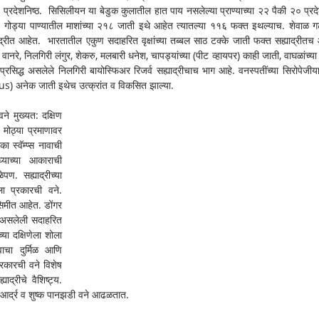
 प्रदेशनिष्ठ.  सिसिलीयन या बेडुक कुलातील हात पाय नसलेल्या प्राण्याच्या २२ पैकी २० प्रदेश
्ठ. गोड्या पाण्यातील माशांच्या २१८ जाती इथे आहेत त्यातल्या ११६ फक्त इथल्याच. शेवाळ ग
्रीत आहेत.  भारतातील एकुण सदाहरित वृक्षांच्या तब्बल साठ टक्के जाती फक्त सह्याद्रीतच 
 वानरे, निलगिरी लंगुर, शेकरु, मलबारी धनेश, चापड्यांच्या (पीट व्हायपर) काही जाती, वाघळांच्या
प्रसिद्ध असलेले निलगिरी बायोस्फिअर रिजर्व सह्याद्रीचाच भाग आहे. वनस्पतींच्या सिरोपेजीया 
nus) अनेक जाती इथेच उत्क्रांत व विकसित झाल्या.
े मुख्यत: दक्षिण 
 मोठ्या प्रमाणावर 
 स्वॅम्प्स नावाची 
याच्या आकाराची 
पण. सह्याद्रीच्या 
ा प्रकारची वने. 
सिमीत आहेत. डोंगर 
े असलेली सदाहरित 
या दक्षिणेला शोला 
चा दुर्मिळ आणि 
प्रकारची वने विशेष 
द्रीचे वैशिष्ट्य. 
े. आर्द्र व शुष्क पानझडी वने आढळतात.