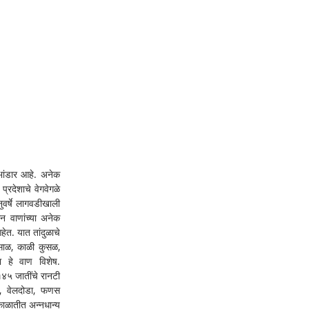
भांडार आहे. अनेक 
्रदेशाचे वेगवेगळे 
वर्षे लागवडीखाली 
न वाणांच्या अनेक 
ेत. यात तांदुळाचे 
रसाळ, काळी कुसळ, 
हे वाण विशेष. 
१४५ जातींचे रानटी 
ी, वेलदोडा, फणस 
ळातीत अन्नधान्य 