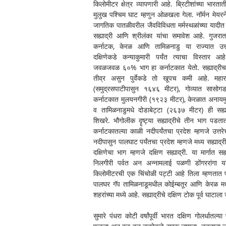
किलोमीटर क्षेत्र व्यापणारी आहे. ब्रिटीशांच्या भारताती
मुलुख पश्चिम घाट म्हणुन ओळखला गेला. नॉर्मन मेयरने
जागतिक पातळीवरील जैवविविधता मर्मस्थळांच्या यादीत 
सह्याद्री आणि श्रीलंका यांचा समावेश आहे. गुजरात, म
कर्नाटक, केरळ आणि तामिळनाडु या राज्यात उत्तर
दक्षिणेकडे कन्याकुमारी पर्यंत त्याचा विस्तार आहे.
जवळजवळ ६०% भाग हा कर्नाटकात येतो. सह्याद्रीचा
तीव्र असुन पुर्वेकडे तो खूपच कमी आहे. महाराष
(समुद्रसपाटीपासुन १६४६ मीटर), गोव्यात सासोग
कर्नाटकात मुलयनगीरी (१९२३ मीटर), केरळात अनायम
व तामिळनाडुमधे दोडाबेट्टा (२६३७ मीटर) ही सह्याद्
शिखरे. भौगोलीक दॄष्ट्या सह्याद्रीचे तीन भाग पडता
कर्नाटकातल्या काळी नदीपर्यंतचा प्रदेश म्हणजे उत्तरेच
नदीपासुन पालघाट पर्यंतचा प्रदेश म्हणजे मध्य सह्याद्
दक्षिणेचा भाग म्हणजे दक्षिण सह्याद्री. या मार्गात सह
निलगीरी पर्वत अन अन्नामलाई पळणी डोंगररांगा यां
किलोमीटरची एक चिंचोळी पट्टी आहे तिला म्हणतात प
पालघर गॅप तामिळनाडूमधील कोईम्बतूर आणि केरळ मध
शहरांच्या मध्ये आहे. सह्याद्रीचे दक्षिण टोक पूर्व घाटाल
सुमारे पंधरा कोटी वर्षांपूर्वी भारत दक्षिण गोलर्धातल्य