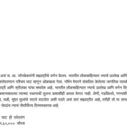
 
असं स. आ. जोगळेकरांनी सह्याद्रीचे वर्णन केलय. भारतीत लोकसाहित्यात ज्याचे उल्लेख आणि 
ल सत्तेदरम्यान पश्चिम घाट म्हणुन ओळखला गेला. नॉर्मन मेयरने संकलित केलेल्या जागतिक पातळ
्याद्री आणि श्रीलंका यांचा समावेश आहे. भारतीत लोकसाहित्यात ज्याचे उल्लेख आणि वर्णन विपु
मानसातल्या त्याच्या स्थानाची तूलना कशाशीही करता येणार नाही. लेणी, गडकिल्ले, गगनाशी स्
ी, सुंदर फुलांचे ताटवे वाटावेत अशी पठारे असं सारं सह्याद्रीत आहे, तरीही तो या सगळ्य
 तेवढंच त्याचं जैववैविध्य विस्मयकारक आहे.
घाट ही पर्वतरांग 
 १,६०,००० चौरस 