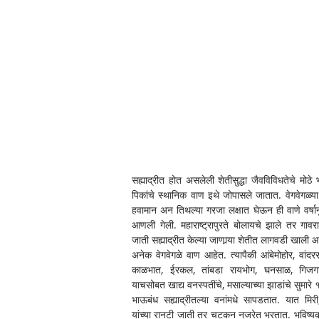
सह्याद्रीत होत असलेली शेतीसुद्धा जैवविविधतेचे मोठे 
पिकांचे स्थानिक वाण इथे जोपासले जातात. वेगवेगळ्या प
हवामान अन तिथल्या गरजा लक्षात घेऊन ही वाणे वर्षानु
आणली गेली. महाराष्ट्रापुरते बोलायचे झाले तर गावरा
जाती सह्याद्रीत केल्या जाणार्‍या शेतीत लागवडी खाली आह
अनेक वेगवेगळे वाण आहेत. त्यापैकी आंबेमोहोर, वांद
काळभात, ईरकल, तांबडा रायभोग, घनसाळ, गिजगा 
याचसोबत खाद्य वनस्पतींचे, मसाल्याच्या झाडांचे सुमारे 
भाऊबंध सह्याद्रीतल्या वनांमधे सापडतात. यात मिर
यांच्या रानटी जाती तर चटकन नजरेत भरतात. भविष्यका