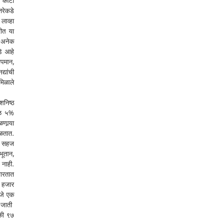
 कोटी 
रेकडे 
ाव्हा 
ीत या 
 अनेक 
े आहे 
पमान, 
यांची 
िळाले 
निष्ठ 
वळ ५% 
र्‍या 
तात. 
न सहज 
ूतान, 
नाही. 
भारतात 
 हजार 
जे एक 
जाती  
की ९७ 