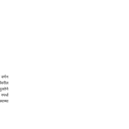
वर्णन 
ीवरील 
लतेने 
पर्धा 
ाच्या 