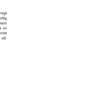
ंमुळे 
रसिद्ध 
ाश्रय 
िळ अन 
रजेचे 
 आहे. 