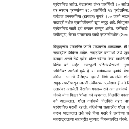
प्रदेशनिष्ठ आहेत. बेडकांच्या शंभर जातींपैकी ८० आहेत
तर सस्तन प्राण्यांच्या १२० जातींपैकी १४ प्रदेशनिष
करंडक वनस्पतींच्या (डायटम) सुमारे ९०० जाती सह्याद
सह्याद्री मधील प्राणीजीवनही खुप समृद्ध आहे. सिंहपुच्छ
प्रदेशनिष्ठ जाती इथे बस्तान बसवून आहेत. हत्तींसाठी 
कंदीलपुष्प, तेरडा यासारख्या काही प्रजातींमधील (Ge
विषुववृत्तीय सदाहरित जंगले सह्याद्रीत आढळतात. ही वन
सह्याद्रीत केंद्रित आहेत. सदाहरित वनांमध्ये जेथे खुप
दलदल असते तेथे फ्रेश वॉटर स्वॅम्प्स किंवा मायरिस्टीका
विशेष वने आहेत. खारफुटी परिसंस्थेसारखी गुडघ्
जमिनीवर आलेली मुळे हे या वनांमधल्या वृक्षांचे वेगळे
दक्षिण  भागाचे वैशिष्ट्य म्हणजे तिथे असलेली शोल
समुद्रसपाटीपासून जास्ती उंचीवरच्या प्रदेशात ही वने 
उतारांवर असलेली नैसर्गिक गवताळ राने अन दर्‍यांमध्य
जंगले यांना मिळुन ’शोला’ वने म्हणतात. निलगीरी पर्वताच्
वने आढळतात. शोला वनांमध्ये निलगिरी तहार नावा
प्रदेशनिष्ठ प्राणी रहातो. दक्षिणेच्या सह्याद्रीत शोला 
करुन आढळतात तसे सडे किंवा पठारे हे उत्तरेच्या सह्या
महाराष्ट्रातल्या सह्याद्रीत मुख्यत: निमसदाहरित जंगल