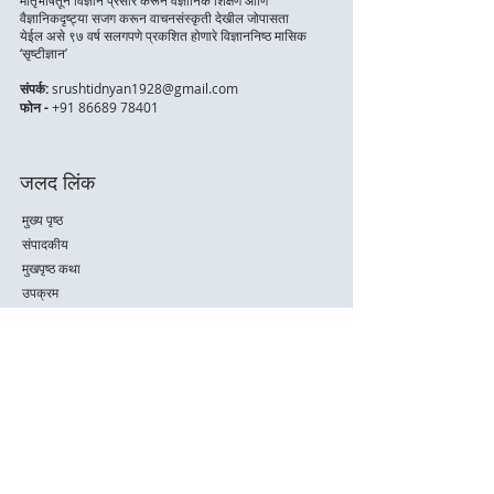
💰 
सदस्यता शुल्क
:
वैज्ञानिकदृष्ट्या सजग करून वाचनसंस्कृती देखील जोपासता
येईल असे ९७ वर्ष सलगपणे प्रकशित होणारे विज्ञाननिष्ठ मासिक
▪️ 
३ वर्षांची वर्गणी:
 ₹१५००/- फक्त
‘सृष्टीज्ञान’
संपर्क:
srushtidnyan1928@gmail.com
फोन -
+91 86689 78401
जलद लिंक
मुख्य पृष्ठ
संपादकीय
मुखपृष्ठ कथा
उपक्रम
संग्रहण
सदस्यत्व