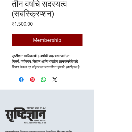
तीन वर्षाचे सदस्यत्व
(सबस्क्रिप्शन)
Price
₹1,500.00
Membership
सृष्टीज्ञान मासिकाची ३ वर्षांची सदस्यता घ्या!
 🌿
निसर्ग, पर्यावरण, विज्ञान आणि भारतीय ज्ञानपरंपरेचे गाढे 
विचार
 घेऊन दर महिन्याला प्रकाशित होणारे 
सृष्टीज्ञान
 हे 
मासिक म्हणजे वाचकांसाठी एक वैचारिक मेजवानी!
आपण सृष्टीप्रेमी, शिक्षक, विद्यार्थी किंवा पर्यावरणविषयक 
कार्यकर्ते असाल, तरीही हे मासिक तुमच्यासाठी अत्यंत 
उपयुक्त आहे.
✨ 
३ वर्षांची सदस्यता लाभ
:
✅ प्रत्येक महिन्याचा अंक तुमच्या घरी पोस्टाने पाठवला 
जाईल
✅ विशेषांक, संशोधनाधिष्ठित लेख आणि अभ्यासपूर्ण 
विषयांची हमी
✅ पर्यावरणविषयक विचारांना पाठिंबा देण्याची संधी
मातृभाषेतून विज्ञान प्रसार करून वैज्ञानिक शिक्षण आणि