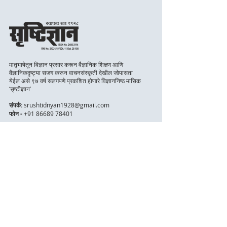
मातृभाषेतून विज्ञान प्रसार करून वैज्ञानिक शिक्षण आणि
वैज्ञानिकदृष्ट्या सजग करून वाचनसंस्कृती देखील जोपासता
येईल असे ९७ वर्ष सलगपणे प्रकशित होणारे विज्ञाननिष्ठ मासिक
‘सृष्टीज्ञान’
संपर्क:
srushtidnyan1928@gmail.com
फोन -
+91 86689 78401
जलद लिंक
मुख्य पृष्ठ
संपादकीय
मुखपृष्ठ कथा
उपक्रम
संग्रहण
सदस्यत्व