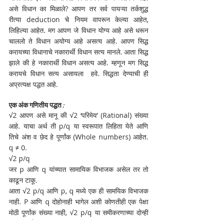
असे विधान का मिळाले? आपण तर सर्व पायऱ्या तर्कशुद्ध 
रीत्या deduction चे नियम वापरून केल्या आहेत, 
लिहिल्या आहेत. मग आपण जे विधान योग्य आहे असे धरून 
चाललो ते विधान अयोग्य आहे असत्य आहे. आपण सिद्ध 
करायच्या विधानाचे नकारार्थी विधान सत्य मानले. आता सिद्ध 
झाले की हे नकारार्थी विधान असत्य आहे. म्हणून मग सिद्ध 
करायचे विधान सत्य असायला  हवे. सिद्धता देण्याची ही 
अप्रत्यक्ष पद्धत आहे.
एक अंक गणितीय पद्धत :
√2 आपण असे मानू की √2 ‘परिमेय’ (Rational) संख्या 
आहे. याचा अर्थ ती p/q या स्वरूपात लिहिता येते आणि 
तिचे अंश व छेद हे पूर्णांक (Whole numbers) आहेत. 
q ≠ 0. 
√2 p/q
जर p आणि q यांच्यात सामायिक विभाजक असेल तर तो 
काढून टाकू. 
आता √2 p/q आणि p, q मध्ये एक ही सामयिक विभाजक 
नाही. P आणि q दोहोनाही भागेल अशी कोणतीही एक पेक्षा 
मोठी पूर्णांक संख्या नाही, √2 p/q या समीकरणाच्या दोन्ही 