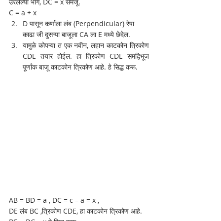
उरलेल्या भाग, DC = x समजू.
C = a + x
D पासून कर्णाला लंब (Perpendicular) रेषा 
काढा जी दुसऱ्या बाजूला CA ला E मध्ये छेदेल. 
यामुळे कोपऱ्या त एक नवीन, लहान काटकोन त्रिकोण 
CDE तयार होईल. हा त्रिकोण CDE समद्विभूज 
पूर्णांक बाजू काटकोन त्रिकोण आहे. हे सिद्ध करू.
AB = BD = a , DC = c – a = x ,
DE लंब BC ,त्रिकोण CDE, हा काटकोन त्रिकोण आहे.