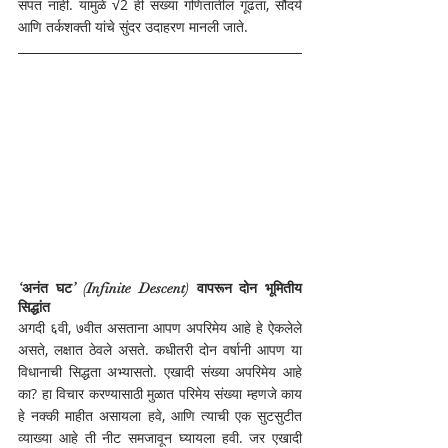
संपत नाही. यामुळे √2 ही संख्या गणितातील गूढता, सौंदर्य 
आणि तर्कशक्ती यांचे सुंदर उदाहरण मानली जाते.
‘अनंत घट’ (Infinite Descent) वापरून दोन भूमितीय 
सिद्धांत 
अगदी ६वी, ७वीत असताना आपण अपरिमेय आहे हे ऐकलेले 
असते, लक्षात ठेवले असते. कधीतरी दोन वर्षानी आपण या 
विधानाची सिद्धता अभ्यासतो. एखादी संख्या अपरिमेय आहे 
का? हा विचार करण्यासाठी मुळात परिमेय संख्या म्हणजे काय 
हे नक्की माहीत असायला हवे, आणि त्याची एक सुटसुटीत 
व्याख्या आहे ती नीट समजावून घ्यायला हवी. जर एखादी 