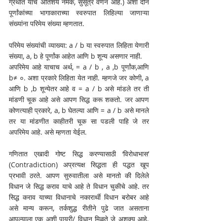
ग्रंथात याचे अतिशय नेमके, सुसूत्र वर्णन आहे.) अशा दोन 
पूर्णांकांच्या भागाकाराच्या स्वरुपात लिहिल्या जाणाऱ्या 
संख्यांना परिमेय संख्या म्हणतात. 
परिमेय संख्यांची व्याख्या: a / b या स्वरुपात लिहिता येणारी 
संख्या, a, b हे पूर्णांक आहेत आणि b शून्य असणार नाही. 
अपरिमेय आहे याचाच अर्थ, = a / b , a ,b पूर्णांक,आणि 
b≠ ०. अशा प्रकारे लिहिता येत नाही. म्हणजे जर कोणी, a 
आणि b ,b शून्येतर आहे व = a / b असे मांडले तर ती 
मांडणी चूक आहे असे आपण सिद्ध करू शकतो. जर आपण 
कोणत्याही प्रकारे, a, b घेतल्या आणि = a / b असे मानले 
तर या मांडणीत काहीतरी चूक सा पडली पाहि जे तर 
अपरिमेय आहे. असे म्हणता येईल. 
गणितात एखादी गोष्ट सिद्ध करण्यासाठी ‘विरोधाभास’ 
(Contradiction) अप्रत्यक्ष सिद्धता ही पद्धत खूप 
प्रभावी ठरते. आपण सुरुवातीला असे मानतो की दिलेले 
विधान जे सिद्ध कराव याचे आहे ते विधान चुकीचे आहे. तर 
सिद्ध कराव याच्या विधानाचे नकारार्थी विधान बरोबर आहे 
असे मान्य करून, तर्कशुद्ध रीतीने पुढे जात असताना 
आपल्याला एक अशी पायरी/ विधान मिळते जे अशक्य आहे. 