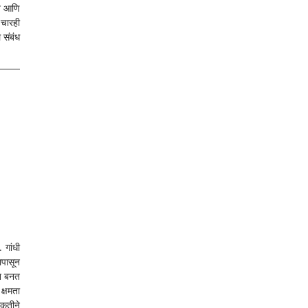
ान आणि 
चारही 
संबंध 
गांधी 
पासून 
न बनत 
्षमता 
ृतीने 