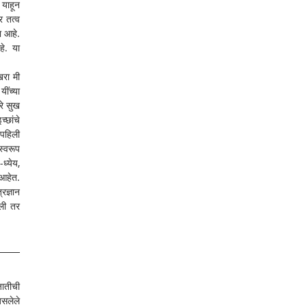
याहून 
 तत्व 
 आहे. 
े. या 
रा मी 
ींच्या 
े सुख 
छांचे 
पहिली 
्वरूप 
ध्येय, 
आहेत. 
रज्ञान 
ली तर 
ातीची 
सलेले 