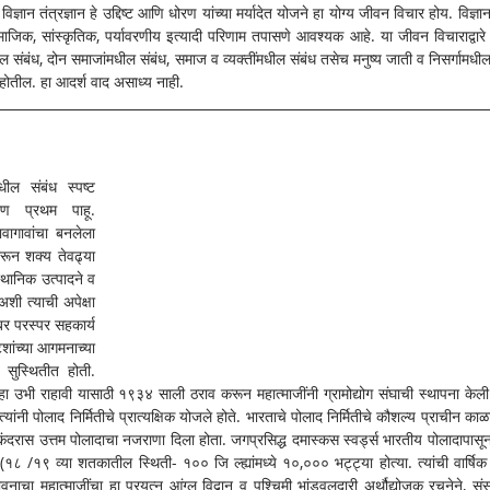
विज्ञान तंत्रज्ञान हे उद्दिष्ट आणि धोरण यांच्या मर्यादेत योजने हा योग्य जीवन विचार होय. विज्ञ
े सामाजिक, सांस्कृतिक, पर्यावरणीय इत्यादी परिणाम तपासणे आवश्यक आहे. या जीवन विचाराद्वारे 
ील संबंध, दोन समाजांमधील संबंध, समाज व व्यक्तींमधील संबंध तसेच मनुष्य जाती व निसर्गामधील 
होतील. हा आदर्श वाद असाध्य नाही.
ील संबंध स्पष्ट 
रण प्रथम पाहू. 
वागावांचा बनलेला 
रून शक्य तेवढ्या 
थानिक उत्पादने व 
शी त्याची अपेक्षा 
ोबर परस्पर सहकार्य 
िशांच्या आगमनाच्या 
सुस्थितीत होती. 
ुन्हा उभी राहावी यासाठी १९३४ साली ठराव करून महात्माजींनी ग्रामोद्योग संघाची स्थापना केली. 
नी पोलाद निर्मितीचे प्रात्यक्षिक योजले होते. भारताचे पोलाद निर्मितीचे कौशल्य प्राचीन काळा
सिकंदरास उत्तम पोलादाचा नजराणा दिला होता. जगप्रसिद्ध दमास्कस स्वर्ड्स भारतीय पोलादापासू
(१८ /१९ व्या शतकातील स्थिती- १०० जि ल्ह्यांमध्ये १०,००० भट्ट्या होत्या. त्यांची वार्षिक क
नाचा महात्माजींचा हा प्रयत्न आंग्ल विद्वान व पश्चिमी भांडवलदारी अर्थौद्योजक रचनेने, संस्क