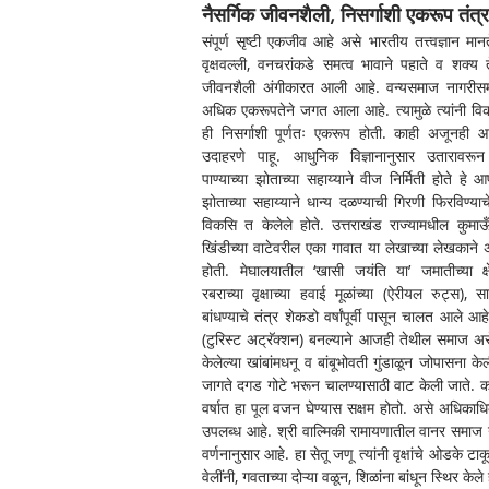
नैसर्गिक जीवनशैली, निसर्गाशी एकरूप तंत्रज
संपूर्ण सृष्टी एकजीव आहे असे भारतीय तत्त्वज्ञान मानत
वृक्षवल्ली, वनचरांकडे समत्व भावाने पहाते व शक्य ते
जीवनशैली अंगीकारत आली आहे. वन्यसमाज नागरीसमाजाप
अधिक एकरूपतेने जगत आला आहे. त्यामुळे त्यांनी विकस
ही निसर्गाशी पूर्णतः एकरूप होती. काही अजूनही आह
उदाहरणे पाहू. आधुनिक विज्ञानानुसार उतारावरून व
पाण्याच्या झोताच्या सहाय्याने वीज निर्मिती होते ह
झोताच्या सहाय्याने धान्य दळण्याची गिरणी फिरविण्याचे
विकसि त केलेले होते. उत्तराखंड राज्यामधील कुमाऊँ 
खिंडीच्या वाटेवरील एका गावात या लेखाच्या लेखकाने 
होती. मेघालयातील ‘खासी जयंति या’ जमातीच्या क्ष
रबराच्या वृक्षाच्या हवाई मूळांच्या (ऐरीयल रुट्स), साह्
बांधण्याचे तंत्र शेकडो वर्षांपूर्वी पासून चालत आले 
(टुरिस्ट अट्रॅक्शन) बनल्याने आजही तेथील समाज असे पूल
केलेल्या खांबांमधनू व बांबूभोवती गुंडाळून जोपासना के
जागते दगड गोटे भरून चालण्यासाठी वाट केली जाते. क
वर्षात हा पूल वजन घेण्यास सक्षम होतो. असे अधिकाधि
उपलब्ध आहे. श्री वाल्मिकी रामायणातील वानर समाज नैस
वर्णनानुसार आहे. हा सेतू जणू त्यांनी वृक्षांचे ओडके
वेलींनी, गवताच्या दोऱ्या वळून, शिळांना बांधून स्थिर के