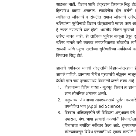
आढळत नाही. विज्ञान आणि तंत्रज्ञान विधायक सिद्ध होते 
हितसंबंध कारण असतात. त्याखेरीज दोन दर्शनी 
व्यक्तिगत जीवनाचे व संघटीत समाज जीवनाचे उद्दिष्
उद्दिष्टांच्या पूर्ततेसाठी विज्ञान तंत्रज्ञानाचे महत्त्व काय
हे स्पष्ट नसल्याने घात होतो. भारतीय चिंतन सुखाची प्
उद्दिष्ट मानत नाही. ही तात्विक भूमिका बाजूला ठेवून सुख
उद्दिष्ट मानले तरी व्यापक समाजहिताच्या चौकटीत व्यक्
साधावी आणि एकूण सृष्टीच्या सुस्थितीच्या मर्यादेमध्ये म
विघातक सिद्ध होते.
ज्ञानाचे वर्गीकरण मानवी संस्कृतीची विज्ञान-तंत्रज्ञान ह
आणले पाहिजे. ज्ञानाच्या विविध प्रकारांचे संतुलन साधून त
केलेले ज्ञान चार प्रकारांमध्ये विभागणी करणे शक्य आहे.
विज्ञानाच्या विविध शाखा - मूलभूत विज्ञान हा ज्ञाना
ज्ञान तौलनिक अंगासह असते.
मनुष्याच्या जीवनाच्या आवश्यकतांची पूर्तता करणारे 
उपयोजित भाग (Applied Science)
विश्वात भौतिकदृष्टीने जी विविधता अनुभवास येते 
उपासना, पंथ, भाषा इत्यादी कारणांनी विभागलेला
विचाराचा मर्यादित स्वीकार केला आहे. तृणपात्या
कीटकांपासून विविध प्रजातींमध्ये एकत्व कल्पीले