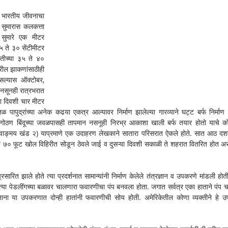
भारतीय जीवनाचा 
 सुमारास कलकत्ता 
 सुमारे एक मीटर 
 ते ३० सेंटीमीटर 
ीच्या ३५ ते ४० 
रील झाकणांसाठीही 
ल्यास ऑक्टोबर, 
 नसूनही रात्रभरात 
या दिवशी चार मीटर 
ळ पापुद्रांच्या अनेक कढया एकत्र आल्यावर निर्माण झालेल्या गारव्याने घट्ट बर्फ निर्माण 
ता. गोठण बिंदूच्या जवळपासही तापमान नसनूही निरभ्र आकाशा खाली बर्फ तयार होतो याचे को
य वाङ्मय खंड २) याप्रमाणे एक उदाहरण लेखकाने सातारा परिसरात ऐकले होते. सात आठ दशकांप
० ते ७० फूट खोल विहिरीत सोडून ठेवले जाई व दुसऱ्या दिवशी सकाळी ते शहरात वितरित होत असे
्त प्रसारित झाले होते त्या प्रदर्शनात सामान्यांनी निर्माण केलेले तंत्रज्ञान व उपकरणे मांडली होत
त्या पेडलींगच्या बळावर चालणारा फवारणीचा पंप बनवला होता. जगात सर्वत्र एका हाताने पंप च
ा या उपकरणात दोन्ही हातांनी फवारणीची सोय होती. अमेरिकेतील कोणा व्यक्तीने हे उ