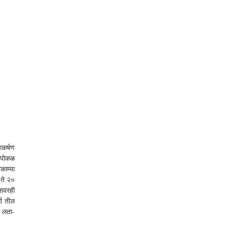
कर्षण 
 पोकळ 
ाम्या 
ते २० 
ावरही 
ा तील 
 लता- 