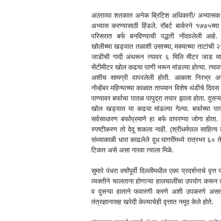
अठराव्या शतकात अनेक ब्रिटिश अधिकारी/ अभ्यासक 
अभ्यास करण्यासाठी हिंडले. रॉबर्ट बार्करने १७७५च्या
परिसरात बर्फ बनविण्याची पद्धती नोंदवलेली आहे.
खोलीच्या खड्यात तळाशी उसाच्या, मक्याच्या ताटांची २५
जाडीची गादी अंथरून त्यावर ६ मिलि मीटर जाड मात
सेंटीमीटर खोल कढया पाणी भरून मांडल्या होत्या. त्याव
अशीच सामग्री वापरलेली होती. आकाश निरभ्र अस
नोव्हेंबर महिन्याच्या काळात तापमान विशेष थंडीचे दिवस
पाण्यावर बर्फाचा पातळ पापुद्रा तयार झाला होता. दुसऱ्
खोल खड्यात या कढया मांडल्या गेल्या. बर्फाच्या पात
सर्वसाधारण बर्फाप्रमाणे हा बर्फ वापरण्या जोगा हो
स्पष्टीकरण तो देवू शकला नाही. (श्रीधर्मपाल साहित्
संध्याकाळी धारा काढलेले दूध घागरींमध्ये रात्रभर ६
टिकत असे असा गारवा त्याला मिळे.
सुमारे पंधरा वर्षांपूर्वी दिल्लीमधील एका प्रदर्शनाचे वृत
व्यक्तीने चालताना होणाऱ्या हालचालींचा उपयोग करून 
व दुसऱ्या हाताने फवारणी करणे अशी उपकरणे असतान
तंत्रज्ञानासह खरेदी केल्याचेही वृत्तात नमूद केले होते. 