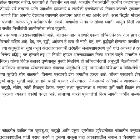
ण होऊ शकणार नाहीत, एकत्वाचे हे विज्ञानीय रूप आहे. भारतीय विचारवंतांनी प्राचीन काळापासून 
ीमध्ये सर्व तत्वांना आणि पदार्थांना व्यापणारे व त्यापैकी प्रत्येकामध्ये निवास करणारे एकमात्र
 म्हणजे चित अमर्याद देशकाल व्यापणारे आनंदमय अर्था त सत आनंद आहे. असा सिद्धांत मांडला
यांनी प्राचीन काळापासून वर्तमानापर्यंत त्याची यथार्थता मानव जातीच्या ध्यानी आणून दिली आह
 आणि सजीव निर्जीवांची आत्मीयतेचा संबंध जुळतो. 
 त्याच्या स्वतःच्या अंतरावकाशाविषयी आहे. अंतरावकाशात वसणारे एकत्व सच्चिदानंदरूप तत्व हाच ख
ाचे उद्दिष्ट आहे. देह, मन, बुद्धी, अहंकार हे खरा मी नाही. देह, मन, बुद्धीद्वारे होणाऱ्या जगाविष य
वा. त्या अनुभूती या सुख नसून अंतराळवकाशाची तरंगहीन जलायशाप्रमाणे पूर्ण शांत अवस्था हे खर
यास निरंतर वद्धिंृ गत होणारी तषृ ा निर्माण होऊन अंतराळवकाश नित्य अशांत राहते. मनातील इच्
ित्य) यांच्या विवेक बळावर तृष्णेपासून मुक्ती मिळविणे ही सच्चिदानंदाची अनुभूती मिळविण्याची 
र्गीकरण ज्ञानाच्या ध्येयतत्त्वांच्या/ ज्ञेयाच्या अनुरोधाने आहे. जगामधील विविधता व विविधतेचे स
ाच्या पूर्ततेचे ध्येय बाळगतो. तिसऱ्या प्रकारचे ज्ञेय जगातील एकत्व आहे. चौथ्या प्रकारचे ज्ञेय-
णे पासून मुक्ती आहे. ज्ञानाचे चारही प्रकार सर्वसाधारण जीवनामध्ये अनिवार्य व आवश्यक 
मृद्धी, संतोष, शांती मिळवून देतात. मनुष्य सध्या सुखाकांक्षा व त्याच्या पूर्ती साठी विज्ञान-तंत्
्रत्यक्ष व्यवहार एकांगी बनला आहे. ज्ञानाच्या चारही प्रकारांची नित्य जागती जाणीव बाळग
च्या चौकटीत व्यक्ति गत सुखदुःख, समृद्धी आणि एकूण सृष्टीच्या सुस्थितीच्या चौकटीत मनुष्यज
 अंतरावकाशातील शांती प्राप्त करणे व दुसऱ्या बाजूला बाह्य अवकाशातील समाज व निसर्गाशी अ