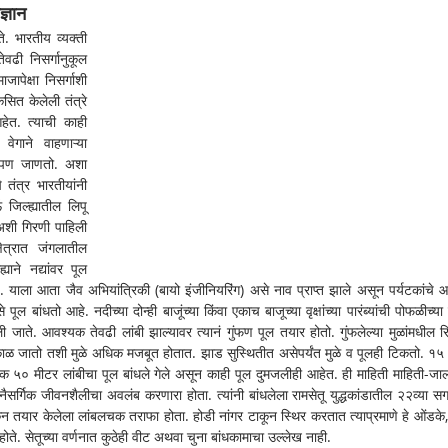
्ञान 
े. भारतीय व्यक्ती 
वढी निसर्गानुकूल 
ेक्षा निसर्गाशी 
ित केलेली तंत्रे 
ेत. त्याची काही 
ेगाने वाहणाऱ्या 
े आपण जाणतो. अशा 
 तंत्र भारतीयांनी 
जिल्ह्यातील लिपू 
अशी गिरणी पाहिली 
ेत्रात जंगलातील 
याने नद्यांवर पूल 
आहे. याला आता जैव अभियांत्रिकी (बायो इंजीनियरिंग) असे नाव प्राप्त झाले असून पर्यटकांचे आ
 बांधतो आहे. नदीच्या दोन्ही बाजूंच्या किंवा एकाच बाजूच्या वृक्षांच्या पारंब्यांची पोफळीच्या
ली जाते. आवश्यक तेवढी लांबी झाल्यावर त्यानं गुंफण पूल तयार होतो. गुंफलेल्या मुळांमधील रिक
ाळ जातो तशी मुळे अधिक मजबूत होतात. झाड सुस्थितीत असेपर्यंत मुळे व पूलही टिकतो. १५ 
क ५० मीटर लांबीचा पूल बांधले गेले असून काही पूल दुमजलीही आहेत. ही माहिती माहिती-जाल
र्गिक जीवनशैलीचा अवलंब करणारा होता. त्यांनी बांधलेला रामसेतू युद्धकांडातील २२व्या सर्ग
 टाकून तयार केलेला लांबलचक तराफा होता. होडी नांगर टाकून स्थिर करतात त्याप्रमाणे हे ओंडके,
ले होते. सेतूच्या वर्णनात कुठेही वीट अथवा चुना बांधकामाचा उल्लेख नाही. 