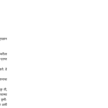
ज्ञान 
ोबरीला 
्राप्त 
ते. हे 
ञानाचा 
ृ ती, 
ाच्या 
 कृमी-
क अशी 