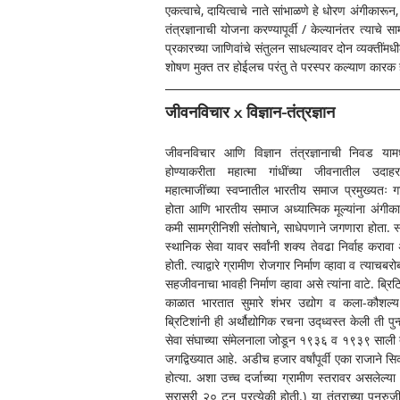
एकत्वाचे, दायित्वाचे नाते सांभाळणे हे धोरण अंगीकारून, 
तंत्रज्ञानाची योजना करण्यापूर्वी / केल्यानंतर त्याच
प्रकारच्या जाणिवांचे संतुलन साधल्यावर दोन व्यक्तींमध
शोषण मुक्त तर होईलच परंतु ते परस्पर कल्याण कारक 
जीवनविचार x विज्ञान-तंत्रज्ञान
जीवनविचार आणि विज्ञान तंत्रज्ञानाची निवड यामध
होण्याकरीता महात्मा गांधींच्या जीवनातील उदाह
महात्माजींच्या स्वप्नातील भारतीय समाज प्रमुख्यतः गा
होता आणि भारतीय समाज अध्यात्मिक मूल्यांना अंगीका
कमी सामग्रीनिशी संतोषाने, साधेपणाने जगणारा होता. स्
स्थानिक सेवा यावर सर्वांनी शक्य तेवढा निर्वाह करावा अ
होती. त्याद्वारे ग्रामीण रोजगार निर्माण व्हावा व त्याचबर
सहजीवनाचा भावही निर्माण व्हावा असे त्यांना वाटे. ब्रिट
काळात भारतात सुमारे शंभर उद्योग व कला-कौशल्य 
ब्रिटिशांनी ही अर्थौद्योगिक रचना उद्ध्वस्त केली ती प
सेवा संघाच्या संमेलनाला जोडून १९३६ व १९३९ साली त्यां
जगद्विख्यात आहे. अडीच हजार वर्षांपूर्वी एका राजाने 
होत्या. अशा उच्च दर्जाच्या ग्रामीण स्तरावर असलेल्या 
सरासरी २० टन प्रत्येकी होती.) या तंत्राच्या पुनरुजीव