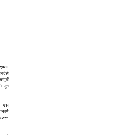
झाला. 
णतेही 
ूर्वी 
. दुध 
ी. एका 
ालवणे 
पकरण 