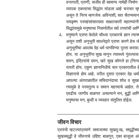
वनस्पती, प्राणी, सजीव ही सामान्य नामेही निर्मा
व्यापक एकत्वाचा सिद्धांत मांडला आहे चराचर सृष्ट
असून ते नित्य म्हणजेच अविनाशी, सत चैतन्यमान
रामकृष्ण परमहंसांसारख्या साक्षात्कारी महात्म्
सिद्धांतामुळे मनुष्याचा निसर्गातील सर्व तत्त्वांची
मनुष्याने प्राप्त केलेले चौथ्या प्रकारचे ज्ञान
असून तशी अनुभूती साधनेद्वारे प्राप्त करणे हेच जीवन
अनुभूतींचा अवलंब देह धर्म भागविण्या पुरता करा
होय. या अनुभूतींना सुख मानून त्यामध्ये गुंतल्
शमन, इंद्रियांचे दमन, खरे सुख कोणते हा (नित्यन
पायरी होय. एकूण ज्ञानानिधीचे चार प्रकारातील हे व
विज्ञानाचे ज्ञेय आहे. वरील दुसरा प्रकार देह धर्म
आपल्या अंतराळातील सचिदानंदाचा शोध व सुखतृष्
त्यामुळे हे परमतुल्य व समान महत्त्वाचे आहेत. ते स
एवढीच जाणीव बाळगत असल्याने मन, बुद्धी आणि प
मनुष्याचा मन, बुध्दी व व्यवहार संतुलित होईल.
जीवन विचार
प्रारंभी म्हटल्याप्रमाणे समाजाच्या सुखदुःख, समृद्धी
सुखसमृद्धी हे जीवनाचे उद्दिष्ट बाळगून, एका बाजूला