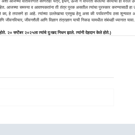
रोन अशा आजच्या वातावरणात कोणतेही यंत्र, इंधन, ऊर्जा न वापरता केलेल्या कार्याची ही वरील उद
आहेत. आजच्या समस्या व आवश्यकतांना ती तंत्र पुरक असतील त्यांचा पुरस्कार करण्यासाठी हा उ
े का, हे तपासणे हा आहे. त्यांच्या उल्लेखाचा प्रमुख हेतू असा की पर्यावरणीय ठसा शून्यवत अ
ावे आणि जीवनविचार, जीवनशैली आणि विज्ञान तंत्रज्ञान याची निकड यामधील संबंधही ध्यानात यावा.
ोते. २० सप्टेंबर २०२५ला त्यांचे दुःखद निधन झाले. त्यांनी देहदान केले होते.)