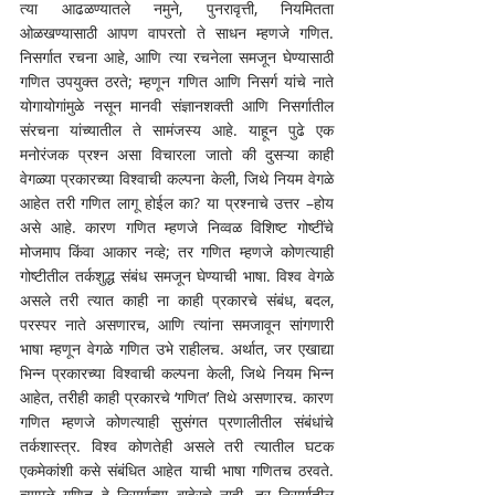
त्या आढळण्यातले नमुने, पुनरावृत्ती, नियमितता 
ओळखण्यासाठी आपण वापरतो ते साधन म्हणजे गणित. 
निसर्गात रचना आहे, आणि त्या रचनेला समजून घेण्यासाठी 
गणित उपयुक्त ठरते; म्हणून गणित आणि निसर्ग यांचे नाते 
योगायोगांमुळे नसून मानवी संज्ञानशक्ती आणि निसर्गातील 
संरचना यांच्यातील ते सामंजस्य आहे. याहून पुढे एक 
मनोरंजक प्रश्न असा विचारला जातो की दुसऱ्या काही 
वेगळ्या प्रकारच्या विश्वाची कल्पना केली, जिथे नियम वेगळे 
आहेत तरी गणित लागू होईल का? या प्रश्नाचे उत्तर –होय 
असे आहे. कारण गणित म्हणजे निव्वळ विशिष्ट गोष्टींचे 
मोजमाप किंवा आकार नव्हे; तर गणित म्हणजे कोणत्याही 
गोष्टीतील तर्कशुद्ध संबंध समजून घेण्याची भाषा. विश्व वेगळे 
असले तरी त्यात काही ना काही प्रकारचे संबंध, बदल, 
परस्पर नाते असणारच, आणि त्यांना समजावून सांगणारी 
भाषा म्हणून वेगळे गणित उभे राहीलच. अर्थात, जर एखाद्या 
भिन्न प्रकारच्या विश्वाची कल्पना केली, जिथे नियम भिन्न 
आहेत, तरीही काही प्रकारचे ‘गणित’ तिथे असणारच. कारण 
गणित म्हणजे कोणत्याही सुसंगत प्रणालीतील संबंधांचे 
तर्कशास्त्र. विश्व कोणतेही असले तरी त्यातील घटक 
एकमेकांशी कसे संबंधित आहेत याची भाषा गणितच ठरवते. 
त्यामुळे गणित हे निसर्गाच्या बाहेरचे नाही, तर निसर्गातील 