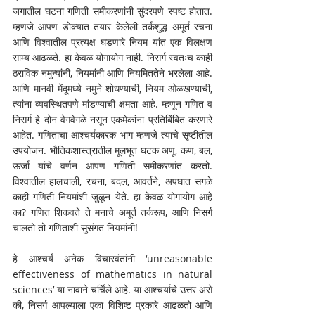
जगातील घटना गणिती समीकरणांनी सुंदरपणे स्पष्ट होतात. 
म्हणजे आपण डोक्यात तयार केलेली तर्कशुद्ध अमूर्त रचना 
आणि विश्वातील प्रत्यक्ष घडणारे नियम यांत एक विलक्षण 
साम्य आढळते. हा केवळ योगायोग नाही. निसर्ग स्वतःच काही 
ठराविक नमुन्यांनी, नियमांनी आणि नियमिततेने भरलेला आहे. 
आणि मानवी मेंदूमध्ये नमुने शोधण्याची, नियम ओळखण्याची, 
त्यांना व्यवस्थितपणे मांडण्याची क्षमता आहे. म्हणून गणित व 
निसर्ग हे दोन वेगवेगळे नसून एकमेकांना प्रतिबिंबित करणारे 
आहेत. गणिताचा आश्चर्यकारक भाग म्हणजे त्याचे सृष्टीतील 
उपयोजन. भौतिकशास्त्रातील मूलभूत घटक अणू, कण, बल, 
ऊर्जा यांचे वर्णन आपण गणिती समीकरणांत करतो. 
विश्वातील हालचाली, रचना, बदल, आवर्तने, अपघात सगळे 
काही गणिती नियमांशी जुळून येते. हा केवळ योगायोग आहे 
का? गणित शिकवते ते मनाचे अमूर्त तर्करूप, आणि निसर्ग 
चालतो तो गणिताशी सुसंगत नियमांनी! 
हे आश्चर्य अनेक विचारवंतांनी ‘unreasonable 
effectiveness of mathematics in natural 
sciences’ या नावाने चर्चिले आहे. या आश्चर्याचे उत्तर असे 
की, निसर्ग आपल्याला एका विशिष्ट प्रकारे आढळतो आणि 