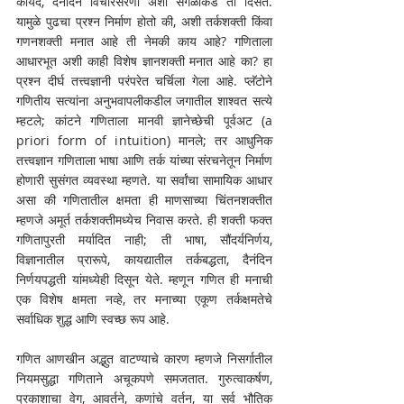
कायदे, दैनंदिन विचारसरणी अशी सगळीकडे ती दिसते. 
यामुळे पुढचा प्रश्न निर्माण होतो की, अशी तर्कशक्ती किंवा 
गणनशक्ती मनात आहे ती नेमकी काय आहे? गणिताला 
आधारभूत अशी काही विशेष ज्ञानशक्ती मनात आहे का? हा 
प्रश्न दीर्घ तत्त्वज्ञानी परंपरेत चर्चिला गेला आहे. प्लॅटोने 
गणितीय सत्यांना अनुभवापलीकडील जगातील शाश्वत सत्ये 
म्हटले; कांटने गणिताला मानवी ज्ञानेच्छेची पूर्वअट (a 
priori form of intuition) मानले; तर आधुनिक 
तत्त्वज्ञान गणिताला भाषा आणि तर्क यांच्या संरचनेतून निर्माण 
होणारी सुसंगत व्यवस्था म्हणते. या सर्वांचा सामायिक आधार 
असा की गणितातील क्षमता ही माणसाच्या चिंतनशक्तीत 
म्हणजे अमूर्त तर्कशक्तीमध्येच निवास करते. ही शक्ती फक्त 
गणितापुरती मर्यादित नाही; ती भाषा, सौंदर्यनिर्णय, 
विज्ञानातील प्रारूपे, कायद्यातील तर्कबद्धता, दैनंदिन 
निर्णयपद्धती यांमध्येही दिसून येते. म्हणून गणित ही मनाची 
एक विशेष क्षमता नव्हे, तर मनाच्या एकूण तर्कक्षमतेचे 
सर्वाधिक शुद्ध आणि स्वच्छ रूप आहे.
गणित आणखीन अद्भुत वाटण्याचे कारण म्हणजे निसर्गातील 
नियमसुद्धा गणिताने अचूकपणे समजतात. गुरुत्वाकर्षण, 
प्रकाशाचा वेग, आवर्तने, कणांचे वर्तन, या सर्व भौतिक 