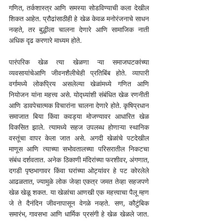
गणित, तर्कशास्त्र आणि समस्या सोडविण्याची कला देखील 
शिकत आहेत. प्रौढांसाठीही हे खेळ केवळ मनोरंजनाचे साधन 
नव्हते, तर बुद्धीला चालना देणारे आणि सामाजिक नाती 
अधिक दृढ करणारे माध्यम होते. 
पारंपरिक खेळ त्या खेळणा ऱ्या समाजघटकांच्या 
व्यवसायांचेआणि जीवनशैलीचेही प्रतिबिंब होते. व्यापारी 
वर्गामध्ये लोकप्रिय असलेल्या खेळांमध्ये गणित आणि 
नियोजन यांना महत्त्व असे. योद्ध्यांशी संबंधित खेळ रणनीती 
आणि डावपेचात्मक विचारांना चालना देणारे होते. कृषिप्रधान 
समाजात बिया किंवा कवड्या मोजण्यावर आधारित खेळ 
विकसित झाले. त्यामध्ये सहज उपलब्ध होणाऱ्या स्थानिक 
वस्तूंचा वापर केला जात असे. अगदी खेळांचे पटदेखील 
माणूस आणि त्याच्या सभोवतालच्या परिसरातील निकटचा 
संबंध दर्शवतात. अनेक ठिकाणी मंदिरांच्या फरशीवर, अंगणात, 
दगडी पृष्ठभागावर किंवा घरांच्या ओट्यांवर हे पट कोरलेले 
आढळतात, ज्यामुळे लोक जेव्हा एकत्र जमत तेव्हा सहजपणे 
खेळ खेळू शकत. या खेळांचा आणखी एक महत्त्वाचा पैलू म्हण 
जे ते दैनंदिन जीवनापासून वेगळे नव्हते. सण, कौटुंबिक 
समारंभ, गावसभा आणि धार्मिक प्रसंगी हे खेळ खेळले जात. 