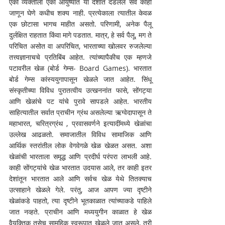
एका व्यक्तीला एका आयुष्यात या देशात दडलेले सर्व काही 
जाणून घेणे कधीच शक्य नाही. प्रत्येकाला त्यातील केवळ 
एक छोटासा भागच माहीत असतो. परिणामी, अनेक पैलू 
दुर्लक्षित राहतात किंवा मागे पडतात. मात्र, हे सर्व पैलू, मग ते 
परिचित असोत वा अपरिचित, भारताच्या खोलवर रुजलेल्या 
तत्त्वज्ञानाचचे प्रतिबिंब आहेत. त्यांच्यापैकीच एक म्हणजे 
पटावरील खेळ (बोर्ड गेम्स- Board Games). भारतात 
बोर्ड गेम्स कांस्ययुगापासून खेळले जात आहेत. सिंधू 
संस्कृतीच्या विविध पुरातत्वीय उत्खननांत फासे, सोंगट्या 
आणि खेळांचे पट यांचे पुरावे सापडले आहेत. भारतीय 
साहित्यातील सर्वात प्राचीन ग्रंथ असलेल्या ऋग्वेदापासून ते 
महाभारत, चरित्रग्रंथ , प्रवासवर्णने इत्यादींमध्ये खेळांचा 
उल्लेख आढळतो. समाजातील विविध सामाजिक आणि 
आर्थिक स्तरांतील लोक वेगवेगळे खेळ खेळत असत. अशा 
खेळांची भारताला समृद्ध आणि प्रदीर्घ परंपरा लाभली आहे. 
काही सोंगट्यांचे खेळ भारतात उदयास आले, तर काही इतर 
देशांतून भारतात आले आणि सर्वच खेळ येथे तितक्याच 
उत्साहाने खेळले गेले. परंतु, आज आपण ज्या दृष्टीने 
खेळांकडे पाहतो, त्या दृष्टीने भूतकाळात त्यांच्याकडे पाहिले 
जात नव्हते. प्राचीन आणि मध्ययुगीन काळात हे खेळ 
वैयक्तिक तसेच सामूहिक स्वरूपात खेळले जात असले, तरी 