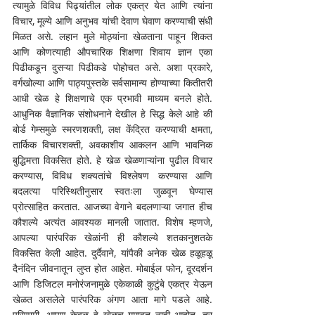
त्यामुळे विविध पिढ्यांतील लोक एकत्र येत आणि त्यांना 
विचार, मूल्ये आणि अनुभव यांची देवाण घेवाण करण्याची संधी 
मिळत असे. लहान मुले मोठ्यांना खेळताना पाहून शिकत 
आणि कोणत्याही औपचारिक शिक्षणा शिवाय ज्ञान एका 
पिढीकडून दुसऱ्या पिढीकडे पोहोचत असे. अशा प्रकारे, 
वर्गखोल्या आणि पाठ्यपुस्तके सर्वसामान्य होण्याच्या कितीतरी 
आधी खेळ हे शिक्षणाचे एक प्रभावी माध्यम बनले होते. 
आधुनिक वैज्ञानिक संशोधनाने देखील हे सिद्ध केले आहे की 
बोर्ड गेम्समुळे स्मरणशक्ती, लक्ष केंद्रित करण्याची क्षमता, 
तार्किक विचारशक्ती, अवकाशीय आकलन आणि भावनिक 
बुद्धिमत्ता विकसित होते. हे खेळ खेळणाऱ्यांना पुढील विचार 
करण्यास, विविध शक्यतांचे विश्लेषण करण्यास आणि 
बदलत्या परिस्थितीनुसार स्वतःला जुळवून घेण्यास 
प्रोत्साहित करतात. आजच्या वेगाने बदलणाऱ्या जगात हीच 
कौशल्ये अत्यंत आवश्यक मानली जातात. विशेष म्हणजे, 
आपल्या पारंपरिक खेळांनी ही कौशल्ये शतकानुशतके 
विकसित केली आहेत. दुर्दैवाने, यांपैकी अनेक खेळ हळूहळू 
दैनंदिन जीवनातून लुप्त होत आहेत. मोबाईल फोन, दूरदर्शन 
आणि डिजिटल मनोरंजनामुळे एकेकाळी कुटुंबे एकत्र येऊन 
खेळत असलेले पारंपरिक अंगण आता मागे पडले आहे. 
परिणामी, आपण केवळ हे खेळच गमावत नाही आहोत, तर 