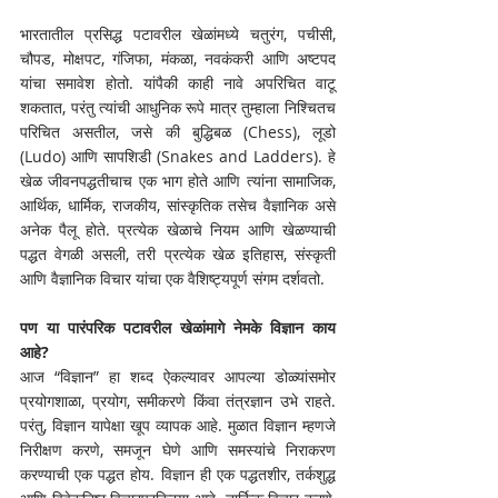
भारतातील प्रसिद्ध पटावरील खेळांमध्ये चतुरंग, पचीसी, 
चौपड, मोक्षपट, गंजिफा, मंकळा, नवकंकरी आणि अष्टपद 
यांचा समावेश होतो. यांपैकी काही नावे अपरिचित वाटू 
शकतात, परंतु त्यांची आधुनिक रूपे मात्र तुम्हाला निश्चितच 
परिचित असतील, जसे की बुद्धिबळ (Chess), लूडो 
(Ludo) आणि सापशिडी (Snakes and Ladders). हे 
खेळ जीवनपद्धतीचाच एक भाग होते आणि त्यांना सामाजिक, 
आर्थिक, धार्मिक, राजकीय, सांस्कृतिक तसेच वैज्ञानिक असे 
अनेक पैलू होते. प्रत्येक खेळाचे नियम आणि खेळण्याची 
पद्धत वेगळी असली, तरी प्रत्येक खेळ इतिहास, संस्कृती 
आणि वैज्ञानिक विचार यांचा एक वैशिष्ट्यपूर्ण संगम दर्शवतो. 
पण या पारंपरिक पटावरील खेळांमागे नेमके विज्ञान काय 
आहे?
आज “विज्ञान” हा शब्द ऐकल्यावर आपल्या डोळ्यांसमोर 
प्रयोगशाळा, प्रयोग, समीकरणे किंवा तंत्रज्ञान उभे राहते. 
परंतु, विज्ञान यापेक्षा खूप व्यापक आहे. मुळात विज्ञान म्हणजे 
निरीक्षण करणे, समजून घेणे आणि समस्यांचे निराकरण 
करण्याची एक पद्धत होय. विज्ञान ही एक पद्धतशीर, तर्कशुद्ध 