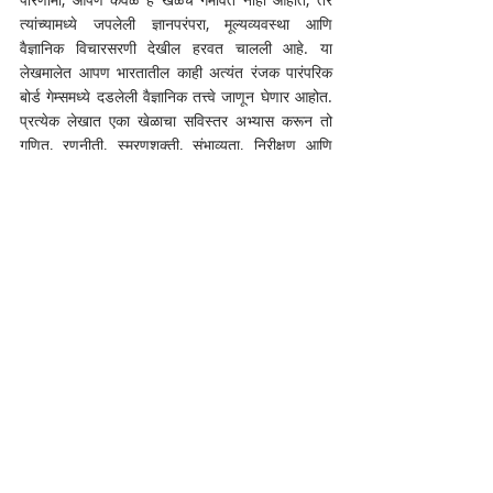
त्यांच्यामध्ये जपलेली ज्ञानपरंपरा, मूल्यव्यवस्था आणि 
वैज्ञानिक विचारसरणी देखील हरवत चालली आहे. या 
लेखमालेत आपण भारतातील काही अत्यंत रंजक पारंपरिक 
बोर्ड गेम्समध्ये दडलेली वैज्ञानिक तत्त्वे जाणून घेणार आहोत. 
प्रत्येक लेखात एका खेळाचा सविस्तर अभ्यास करून तो 
गणित, रणनीती, स्मरणशक्ती, संभाव्यता, निरीक्षण आणि 
तार्किक विचार यांसारखी कौशल्ये कशी विकसित करतो हे 
पाहणार आहोत. विज्ञानाच्या दृष्टिकोनातून या खेळांकडे 
पाहिल्यास ते केवळ मनोरंजनाची साधने नसून भारताच्या 
बौद्धिक आणि सांस्कृतिक वारशाची उत्कृष्ट उदाहरणे आहेत, 
हे लक्षात येते. आजही त्यांचे महत्त्व तेवढेच कायम आहे.
(लेखिका या क. जे. सोमय्या कला आणि वाणिज्य 
महाविद्यालयात इतिहास विषयाच्या सहाय्यक प्राध्यापिका 
आहेत. भारतीय सांस्कृतिक वारसा, पुरातत्त्व, खाद्यसंस्कृती 
आणि पारंपरिक भारतीय खेळांचा इतिहास हा त्यांच्या 
अभ्यासाचा प्रमुख विषय असून त्या या विषयांवर नियमित 
संशोधन, लेखन आणि व्याख्याने देतात.)