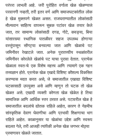
परंपरा लाभली आहे. जरी पुरोहित वर्गाला खेळ खेळण्यास 
परवानगी नव्हती, तरी इतर वर्ण आणि समाजघटकांतील लोक 
हे खेळ मुक्तपणे खेळत असत. राजघराण्यातील लोकांसाठी 
मौल्यवान साहित्य वापरून सुबक पटांवर खेळ तयार केले 
जात, तर सामान्य लोकांसाठी दगड, गोटे, कवड्या, बिया 
यांसारख्या स्थानिक पातळीवर सहज उपलब्ध होणाऱ्या 
वस्तूंपासून सोंगट्या बनवल्या जात आणि खेळाचे पट 
जमिनीवर रेखाटले जात. अनेक पुरातत्त्वीय स्थळांवरील 
जमिनीवर कोरलेले खेळांचे पट याचा पुरावा देतात. प्रत्येक 
खेळाला स्वतःचे एक विशेष महत्त्व आणि त्यामागे एक गहन 
तत्त्वज्ञान होते. प्रत्येक खेळ एखादे विशिष्ट कौशल्य विकसित 
करण्यास मदत करत असे, जे समाजातील एखाद्या विशिष्ट 
घटकासाठी उपयुक्त असे आणि म्हणून तो घटक तो खेळ 
खेळत असे. एखादी व्यक्ती कोणता खेळ खेळेल हे तिचा 
सामाजिक आणि आर्थिक स्तर ठरवत असे. पटावरील खेळ हे 
समाजातील बदलांचे द्योतक राहिले आहेत, कारण ते नेहमीच 
सांस्कृतिक देवाण घेवाणीचा आणि प्रभावी शिक्षणाचा भाग 
राहिले आहेत. काळानुसार या खेळांचा उद्देश आणि स्वरूप 
बदलत गेले, तरी आजही त्यांपैकी अनेक खेळ जगभर मोठ्या
प्रमाणावर खेळले जातात.