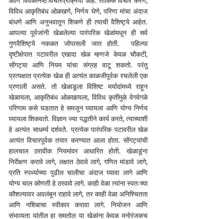
आणि विवेकनिष्ठ विचारप्रक्रिया आहे. तार्किक विचार करणे, 
विविध आकृतिबंध ओळखणे, निर्णय घेणे, परिणा मांचा अंदाज 
बांधणे आणि अनुभवातून शिकणे ही त्याची वैशिष्ट्ये आहेत. 
आपल्या पूर्वजांनी खेळलेल्या पारंपरिक खेळांमधून ही सर्व 
गुणवैशिष्ट्ये नकळत जोपासली जात होती.  पहिल्या 
दृष्टीक्षेपात पटावरील एखादा खेळ म्हणजे केवळ चौकटी, 
सोंगट्या आणि नियम यांचा संग्रह वाटू शकतो. परंतु 
प्रत्यक्षात प्रत्येक खेळ ही अत्यंत काळजीपूर्वक रचलेली एक 
प्रणाली असते. तो खेळाडूला विशिष्ट मर्यादांमध्ये राहून 
खेळायला, आकृतिबंध ओळखायला, विविध कृतींमुळे वेगवेगळे 
परिणाम कसे घडतात हे समजून घ्यायला आणि योग्य निर्णय 
घ्यायला शिकवतो. विज्ञान ज्या पद्धतीने कार्य करते, त्याच्याशी 
हे अत्यंत साधर्म्य दर्शवते. प्रत्येक पारंपरिक पटावरील खेळ 
अत्यंत विचारपूर्वक तयार करण्यात आला होता. सोंगट्यांची 
हालचाल ठरावीक नियमांवर आधारित होती. खेळाडूंना 
निरीक्षण करावे लागे, लक्षात ठेवावे लागे, गणित मांडावे लागे, 
प्रति स्पर्ध्याच्या पुढील चालीचा अंदाज घ्यावा लागे आणि 
योग्य चाल कोणती हे ठरवावे लागे. काही वेळा त्यांना स्वतःच्या 
कौशल्यावर अवलंबून राहावे लागे, तर काही वेळा अनिश्चितता 
आणि नशिबाचा स्वीकार करावा लागे. नियोजन आणि 
संभाव्यता यांतील हा समतोल या खेळांना केवळ मनोरंजकच 