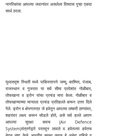
नागरिकांचा आपल्या जवानांवर असलेला विश्वास पुन्हा एकदा 
सार्थ ठरला. 
युध्दसदृश स्थिती मध्ये पाकिस्तानने जम्मू, काश्मिर, पंजाब, 
राजस्थान व गुजरात या सर्व सीमा प्रदेशांत गोळीबार, 
तोफखाना व ड्रोन यांचा प्रचंड मारा केला. गोळीबार व 
तोफखान्याच्या माऱ्याला प्रचंड प्रतिहल्ले करून उत्तर दिले 
गेले. ड्रोन व क्षेपणास्त्र जे हवेतून आपल्या लष्करी ठाण्यांवर, 
शहरांवर लक्ष्य करून सोडले होते, असे सर्व हल्ले आपण 
आपल्या सुरक्षा कवच (Air Defence 
System)यंत्रणेद्वारे परतवून लावले व हवेतल्या हवेतच 
भेदून नष्ट केले. भारतीय सुरक्षा कवच हे अभेद्य राहिले व 