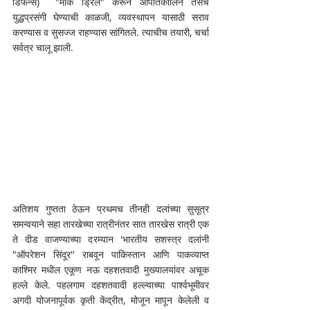
डिफेन्स)  "मॉक ड्रिल" करून आपात‌कालिन तसेच 
युद्धप्रसंगी घेण्याची काळजी, व्यवस्थापन यासाठी सराव 
करण्यास व सुसज्ज राहण्यास सांगितले. त्याचीच तयारी, चर्चा 
सर्वत्र चालू झाली. 
अतिशय गुप्तता ठेऊन प्रथमच तीनही दलांच्या सुसूत्र 
समन्वयाने सहा तारखेच्या रात्रीनंतर सात तारखेस रात्री एक 
ते दीड वाजण्याच्या दरम्यान 'भारतीय सशस्त्र दलांनी 
"ऑपरेशन सिंदूर" राबवून पाकिस्तान आणि पाकव्याप्त 
काश्मिर मधील एकूण नऊ दहशतवादी मुख्यालयांवर अचूक 
हल्ले केले. पहलगाम दहशतवादी हल्ल्याच्या पार्श्वभूमीवर 
अगदी योजनापूर्वक कृती केंद्रीत, मोजून मापून केलेली व 