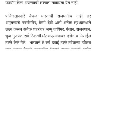
उपयोग केला असण्याची शक्यता नाकारता येत नाही.
पाकिस्तानद्वारे केवळ भारताची राजधानीच नाही तर 
अमृतसरचे स्वर्णमंदिर, वैष्णो देवी अशी अनेक श्रध्दास्थाने 
लक्ष्य करून अनेक शहरांवर जम्मू काश्मिर, पंजाब, राजस्थान, 
भुज गुजरात सर्व ठिकाणी मोठ्याप्रमाणावर ड्रोन व मिसाईल 
हल्ले केले गेले.  भारताने ते सर्व हवाई हल्ले हवेतल्या हवेतच 
नष्ट करून देशाचे बहुस्तरीय "हवाई सुरक्षा कवच" अभेद्य 
असल्याचे दाखवून दिले. भारतीय सशस्त्र दलांनी एका 
समन्वित मोहिमेअंतर्गत, पाकिस्तानच्या तेरा पैकी अकरा 
लष्करी विमानतळांवर 'ब्रह्मोस' क्षेपणास्त्रांद्वारे अचूक हल्ले 
केले. या अचानक आणि निर्णायक कारवाईमुळे पाकिस्तानची 
लष्करी व्यवस्था कोलमडली. विशेषतः, 'किराना हिल्स' भागात 
झालेल्या एका लक्ष्यित हल्ल्यामुळे, पाकिस्तानच्या अण्वस्त्र 
साठ्यावर आघात झाल्याची जोरदार चर्चा आहे. या घातक 
परिणामांमुळे पाकिस्तानने तत्काळ 'सीझफायर'साठी विनंती 
केली, आणि शरणागती पत्करली. भारताचे रौद्र रूप व तांडव 
लक्षात घेऊन ही शस्त्रसंधी केली आहे. भारताच्या राजकीय 
नेतृत्वाने देखील "उधरसे गोली चलेगी तो, इधरसे गोला 
चलेगा" अशा स्पष्ट शब्दांत पाकिस्तानला समजेल अशाच 