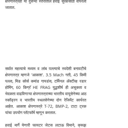
क्षेपणास्त्रेही या दुसऱ्या स्तरातील हवाई सुरक्षेसाठी वापरली 
जातात. 
सर्वात महत्वाचे मध्यम व लांब पल्ल्याचे स्वदेशी बनावटीचे 
क्षेपणास्त्र म्हणजे 'आकाश'. 3.5 Mach गती, 45 किमी 
पल्ला, मिड कोर्स कमांड गायडंस, टर्मिनल ॲक्टीव्ह रडार 
होमिंग, 60 किग्रॅ HE FRAG युद्धशीर्ष ही अचूकता व 
भेदकता वाढविणाऱ्या क्षेपणास्त्राच्या भारतीय वायूसेनेच्या आठ 
स्कॉड्रन व भारतीय स्थलसेनेच्या दोन रेजिमेंट कार्यरत 
आहेत. आकाश क्षेपणास्त्रे T-72, BMP-2, टाटा ट्रक 
यांचा उपयोग प्लॅटफॉर्म म्हणून करतात.
हवाई मार्गे येणारी फायटर जेटस लटाऊ विमाने, क्रूझ 