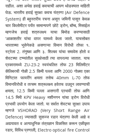
राहील. अशा अभेद्य हवाई कवचाची आपण थोडक्यात माहिती 
घेऊ. भारतीय हवाई सुरक्षा कवच यंत्रणा (Air Defence 
System) ही बहुस्तरीय रचना असून जमिनी पासून केवळ 
चार किलोमीटर पर्यंत सामान्यपणे छोटे ड्रोन, बॉम्ब, मिसाईल 
म्हणजेच हवाई शत्रुलक्ष्य याचा बिमोड करण्यासाठी 
'आकाशतीर यांचा वापर यामध्ये केला जातो. याचसोबत 
भारताच्या भूसेनेकडे असणाऱ्या विमान विरोधी तोफा १. 
स्ट्रेला 2. तंगुष्का आणि ३. शिल्का यांचा समावेश होतो व 
शेवटच्या टप्प्यांतील सुरक्षेसाठी त्या वापरल्या जातात. याच 
प्रकारामध्ये ZU-23-2 स्वयंचलित तोफ 23 मिलिमीटर 
कॅलिबरची गोळी 2.5 किमी पल्ला आणि 2000 गोळ्या एका 
मिनिटात फायरींग क्षमता तसेच 40mm L-70 तोफ 
विमानविरोधी व तत्सम शत्रूलक्ष्य हवेतच उउवून लावण्याची 
क्षमता, 12.5 किमी पल्ला असणारी प्रभावी तोफ आणि 
14.5 मिमी KPV Heavy मशीनगन यांचा ड्रोन विरोधी 
प्रभावी उपयोग केला जातो. या सर्वात शेवटचा सुरक्षा उपाय 
म्हणजे VSHORAD (Very Short Range Air 
Defence) ज्यासाठी सुसज्ज रडार यंत्रणा केली आहे व 
अद्ययावत व अत्याधुनिक तंत्रज्ञान विकसित करून एकीकृत 
रडार, विविध प्रणाली, Electro optical fire Control 