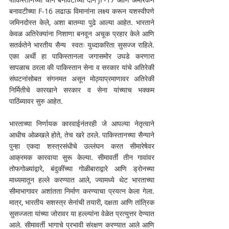
बनावटीच्या F-16 लढाऊ विमानांना लक्ष्य करून यशस्वीपणे 
जमिनदोस्त केले, अशा बातम्या पुढे आल्या आहेत. भारताने 
केवळ अतिरेक्यांना निशाणा बनवून अचूक प्रहार केले आणि 
सतर्कतेने भारतीय सैन्य  स्वतः युध्दाकरिता सुसज्ज राहिले. 
एका अर्थी हा पाकिस्तानला जगासमोर उघडे करणारा 
सापळाच ठरला की पाकिस्तान सेना व सरकार यांचे अतिरेकी 
संघटनांसोबत संगनमत असून मोठ्याप्रमाणावर अतिरेकी 
निर्मितीचे कारखाने सरकार व सेना यांच्याच भक्कम 
पाठिंब्यावर सुरु आहेत. 
भारताच्या निर्णायक कारवाईनंतरही जे आपल्या नेतृत्वाने 
आधीच ओळखले होते, तेच खरे ठरले. पाकिस्तानच्या सैन्याने 
पुन्हा एकदा शस्त्रसंधीचे उल्लंघन करत सीमारेषेवर 
आक्रमक कारवाया सुरू केल्या. सीमावर्ती तीन गावांवर 
तोफगोळ्यांद्वारे, बंदुकींच्या गोळीबाराद्वारे आणि ड्रोनच्या 
माध्यमातून हल्ले करण्यात आले, ज्यामध्ये थेट भारताच्या 
सीमाभागावर अशांतता निर्माण करण्याचा प्रयत्न केला गेला. 
मात्र, भारतीय सशस्त्र सेनांची तयारी, दक्षता आणि तांत्रिक 
सुसज्जता यांच्या जोरावर या हल्ल्यांना वेळेत प्रत्युत्तर देण्यात 
आले. सीमावर्ती भागाचे प्रभावी संरक्षण करण्यात आले आणि 