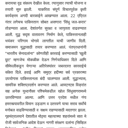
करायचा दृढ संकल्प देखील केला. त्यानुसार त्याची योजना व 
तयारी सुरु झाली.  याकरिता संपूर्ण विचारपूर्वक कृती 
कार्यक्रम अगदी बारकाईने आखण्यात आला. 22 एप्रिल 
नंतर लगेचच पाकिस्तान सोबत असणारा 'सिंधु जल-करार' 
तोडण्यात आला. देशांतर्गत सुरक्षा व जागृतता वाढवण्यात 
आली. युद्ध सदृश वातावरण निर्माण केले, पाकिस्तानलाही 
भयंकर परिणाम भोगावे लागतील याची जाणीव दिली. 
समाजमन युद्धासाठी तयार करण्यात आलं. पंतप्रधानांनी 
"भारतीय सेनादलांना" कोणतीही कारवाई करण्यासाठी 'खुली 
छूट' म्हणजेच मोकळीक देऊन निर्णयाधिकार दिले आणि 
सीमेपलीकडून येणाऱ्या अतिरेक्यांवर जबरदस्त कारवाईचे 
संकेत दिले. हवाई आणि समुद्र हद्दीच्या सर्व प्रकारच्या 
उपयोगास पाकिस्तानला बंदी घालण्यात आली. युद्धाभ्यास, 
सामरिक शक्तिप्रदर्शन करण्यात आले. आयएनएस विक्रांत 
सह अनेक युध्दनौका पश्चिमेकडील खोल सिंधुसागरामध्ये 
उतरविण्यात आल्या. आणि उत्तर प्रदेश मधील गंगा 
हमरस्त्यावरील विमान उड्डाण व उतरवणे याचा सराव सर्वांचे 
मनोबल वाढविण्यासाठी व सक्षम राहण्यासाठी मदतगार झाला. 
गृहमंत्रालयाने देशातील मोठ्या महत्वाच्या शहरांमध्ये सात मे 
रोजी सार्वजनिक आदेश देऊन नागरी संरक्षण दलांना (सिव्हिल 