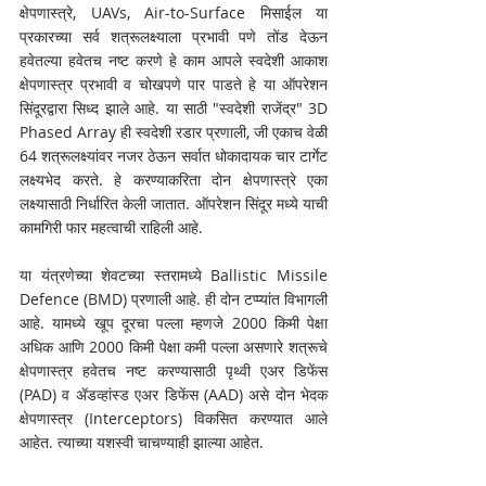
क्षेपणास्त्रे, UAVs, Air-to-Surface मिसाईल या 
प्रकारच्या सर्व शत्रूलक्ष्याला प्रभावी पणे तोंड देऊन 
हवेतल्या हवेतच नष्ट करणे हे काम आपले स्वदेशी आकाश 
क्षेपणास्त्र प्रभावी व चोखपणे पार पाडते हे या ऑपरेशन 
सिंदूरद्वारा सिध्द झाले आहे. या साठी "स्वदेशी राजेंद्र" 3D 
Phased Array ही स्वदेशी रडार प्रणाली, जी एकाच वेळी 
64 शत्रूलक्ष्यांवर नजर ठेऊन सर्वात धोकादायक चार टार्गेट 
लक्ष्यभेद करते. हे करण्याकरिता दोन क्षेपणास्त्रे एका 
लक्ष्यासाठी निर्धारित केली जातात. ऑपरेशन सिंदूर मध्ये याची 
कामगिरी फार महत्वाची राहिली आहे.
या यंत्रणेच्या शेवटच्या स्तरामध्ये Ballistic Missile 
Defence (BMD) प्रणाली आहे. ही दोन टप्प्यांत विभागली 
आहे. यामध्ये खूप दूरचा पल्ला म्हणजे 2000 किमी पेक्षा 
अधिक आणि 2000 किमी पेक्षा कमी पल्ला असणारे शत्रूचे 
क्षेपणास्त्र हवेतच नष्ट करण्यासाठी पृथ्वी एअर डिफेंस 
(PAD) व ॲडव्हांस्ड एअर डिफेंस (AAD) असे दोन भेदक 
क्षेपणास्त्र (Interceptors) विकसित करण्यात आले 
आहेत. त्याच्या यशस्वी चाचण्याही झाल्या आहेत. 