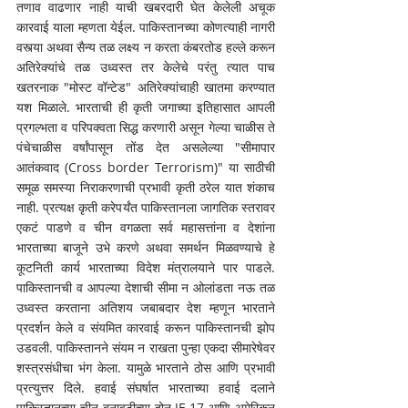
तणाव वाढणार नाही याची खबरदारी घेत केलेली अचूक 
कारवाई याला म्हणता येईल. पाकिस्तानच्या कोणत्याही नागरी 
वस्त्या अथवा सैन्य तळ लक्ष्य न करता कंबरतोड हल्ले करून 
अतिरेक्यांचे तळ उध्वस्त तर केलेचे परंतु त्यात पाच 
खतरनाक "मोस्ट वॉन्टेड" अतिरेक्यांचाही खातमा करण्यात 
यश मिळाले. भारताची ही कृती जगाच्या इतिहासात आपली 
प्रगल्भता व परिपक्वता सिद्ध करणारी असून गेल्या चाळीस ते  
पंचेचाळीस वर्षांपासून तोंड देत असलेल्या "सीमापार 
आतंकवाद (Cross border Terrorism)" या साठीची 
समूळ समस्या निराकरणाची प्रभावी कृती ठरेल यात शंकाच 
नाही. प्रत्यक्ष कृती करेपर्यंत पाकिस्तानला जागतिक स्तरावर 
एकटं पाडणे व चीन वगळता सर्व महासत्तांना व देशांना 
भारताच्या बाजूने उभे करणे अथवा समर्थन मिळवण्याचे हे 
कूटनिती कार्य भारताच्या विदेश मंत्रालयाने पार पाडले. 
पाकिस्तानची व आपल्या देशाची सीमा न ओलांडता नऊ तळ 
उध्वस्त करताना अतिशय जबाबदार देश म्हणून भारताने 
प्रदर्शन केले व संयमित कारवाई करून पाकिस्तानची झोप 
उडवली. पाकिस्तानने संयम न राखता पुन्हा एकदा सीमारेषेवर 
शस्त्रसंधीचा भंग केला. यामुळे भारताने ठोस आणि प्रभावी 
प्रत्युत्तर दिले. हवाई संघर्षात भारताच्या हवाई दलाने 
पाकिस्तानच्या चीन बनावटीच्या दोन JF-17 आणि अमेरिकन 