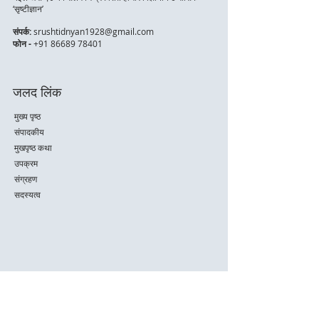
‘सृष्टीज्ञान’
संपर्क:
srushtidnyan1928@gmail.com
फोन -
+91 86689 78401
जलद लिंक
मुख्य पृष्ठ
संपादकीय
मुखपृष्ठ कथा
उपक्रम
संग्रहण
सदस्यत्व