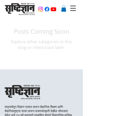
Posts Coming Soon
Explore other categories in this
blog or check back later.
मातृभाषेतून विज्ञान प्रसार करून वैज्ञानिक शिक्षण आणि
वैज्ञानिकदृष्ट्या सजग करून वाचनसंस्कृती देखील जोपासता
येईल असे ९७ वर्ष सलगपणे प्रकशित होणारे विज्ञाननिष्ठ मासिक